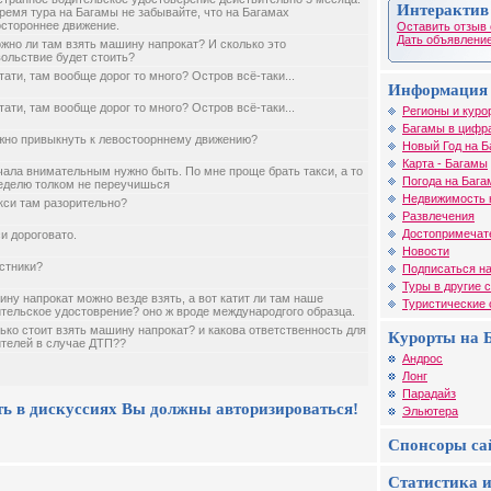
Интерактив
ремя тура на Багамы не забывайте, что на Багамах
стороннее движение.
Оставить отзыв 
Дать объявление
жно ли там взять машину напрокат? И сколько это
ольствие будет стоить?
тати, там вообще дорог то много? Остров всё-таки...
Информация 
тати, там вообще дорог то много? Остров всё-таки...
Регионы и куро
Багамы в цифр
жно привыкнуть к левостоорннему движению?
Новый Год на Б
Карта - Багамы
ала внимательным нужно быть. По мне проще брать такси, а то
Погода на Бага
еделю толком не переучишься
Недвижимость 
кси там разорительно?
Развлечения
Достопримечат
и дороговато.
Новости
стники?
Подписаться на
Туры в другие 
ну напрокат можно везде взять, а вот катит ли там наше
Туристические
тельское удостоврение? оно ж вроде международгого образца.
ько стоит взять машину напрокат? и какова ответственность для
Курорты на 
телей в случае ДТП??
Андрос
Лонг
Парадайз
ть в дискуссиях Вы должны авторизироваться!
Эльютера
Спонсоры са
Статистика и