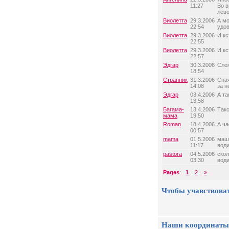
11:27
Во в
лево
Виолетта
29.3.2006
А мо
22:54
удов
Виолетта
29.3.2006
И кс
22:55
Виолетта
29.3.2006
И кс
22:57
Эдгар
30.3.2006
Сло
18:54
Странник
31.3.2006
Снач
14:08
за н
Эдгар
03.4.2006
А та
13:58
Багама-
13.4.2006
Такс
мама
19:50
Roman
18.4.2006
А ча
00:57
mama
01.5.2006
маши
11:17
води
pastora
04.5.2006
скол
03:30
води
Pages
:
1
2
»
Чтобы учавствова
Наши координаты