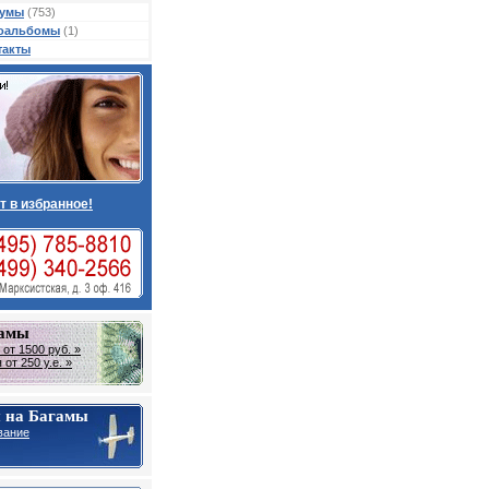
умы
(753)
оальбомы
(1)
такты
т в избранное!
гамы
от 1500 руб. »
от 250 у.е. »
 на Багамы
вание