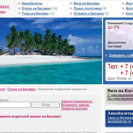
Авиабилеты
Виза на Багамы
Фор
амах
Отели на Багамах
(34)
Поиск попутчика
(8)
Фот
гамы
Туры на Багамы
(11)
Отзывы о Багамах
(4)
Кон
Добавить сай
рум
/
Отдых на Багамах
/ Вниманию водителей машин на
Виза на Ба
С приглашением 
Без приглашения 
ароль:
Зарегистрироваться
Вспомнить пароль
Правила форума
Авиабилеты
манию водителей машин на Багамах!
Заказ и брониро
авиабилетов »»
транное водительское удостоверение действительно 3 месяца.