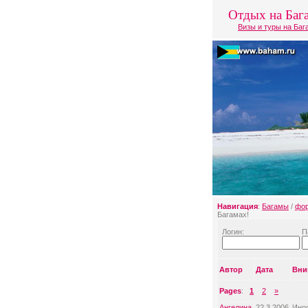
Отдых на Баг
Визы и туры на Ба
Навигация
:
Багамы
/
фо
Багамах!
Логин:
П
Автор
Дата
Вни
Pages
:
1
2
»
Ангелина
22.3.2006
Инос