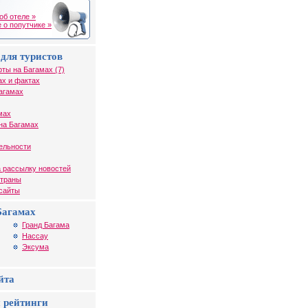
об отеле »
 о попутчике »
для туристов
рты на Багамах (7)
ах и фактах
агамах
мах
на Багамах
ельности
 рассылку новостей
страны
 сайты
Багамах
Гранд Багама
Нассау
Эксума
йта
 рейтинги