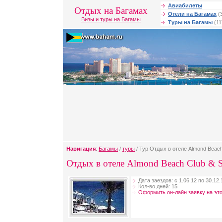
Авиабилеты
Отдых на Багамах
Отели на Багамах
(
Визы и туры на Багамы
Туры на Багамы
(11
Навигация
:
Багамы
/
туры
/ Тур Отдых в отеле Almond Beach 
Отдых в отеле Almond Beach Club & S
Дата заездов: с 1.06.12 по 30.12.
Кол-во дней: 15
Оформить он-лайн заявку на это