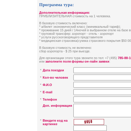
Программа тура:
Дополнительная информация:
ПРИБЛИЗИТЕЛЬНАЯ стоимость на 1 человека.
В базовую стоимость включено:
* а/билет экономический класс (минимальный тариф);
* проживание 15 дней / 14ночей в выбранном отеле на базе 
* груповой трансфер: аэропорт - отель - аэропорт
* услуги русскоговорящего представителя
* медицинская страховка(сумма страхового покрытия $50 00
В базовую стоимость не включено:
сбор аэропорта - $ 25 при выезде.
Для организации этого тура звоните по тел: +7 (495)
785-88-1
или
заполните поля формы он-лайн заявки
:
*
Дата поездки
*
Кол-во человек
*
Ф.И.О
*
E-mail
*
Телефон
Доп. информация
*
Введите код на
картинке