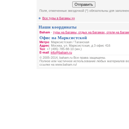
Поля, отмеченные звездочкой (*) обязательны для заполнен
Все туры в Багамы »»
Наши координаты
Baham
-
туры на Багамы, отдых на Багамах, отели на Бага
Офис на Марксистской
Метро
: Марксистская / Таганская
Адрес
: Москва, ул. Марксистская, д 3 офис 416
Тел
: +7 (495) 785-88-10 (мн.)
E-mail
:
info@baham.ru
© 2005-2014, baham.ru Все права защищены.
Полное или частичное использование любых материалов во
ссылке на www.baham.ru!