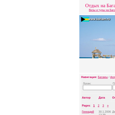
Отдых на Баг
Визы и туры на Ба
Навигация
:
Багамы
/
фо
Логин:
П
Автор
Дата
О
Pages
:
1
2
3
»
Геннадий
30.1.2006
Д
13:39