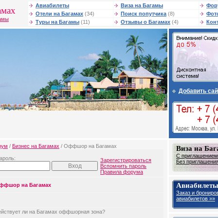
Авиабилеты
Виза на Багамы
Фор
амах
Отели на Багамах
(34)
Поиск попутчика
(8)
Фот
гамы
Туры на Багамы
(11)
Отзывы о Багамах
(4)
Кон
Добавить сай
рум
/
Бизнес на Багамах
/ Оффшор на Багамах
Виза на Ба
С приглашением 
ароль:
Зарегистрироваться
Без приглашения 
Вспомнить пароль
Правила форума
Авиабилеты
ффшор на Багамах
Заказ и брониро
авиабилетов »»
ействует ли на Багамах оффшорная зона?