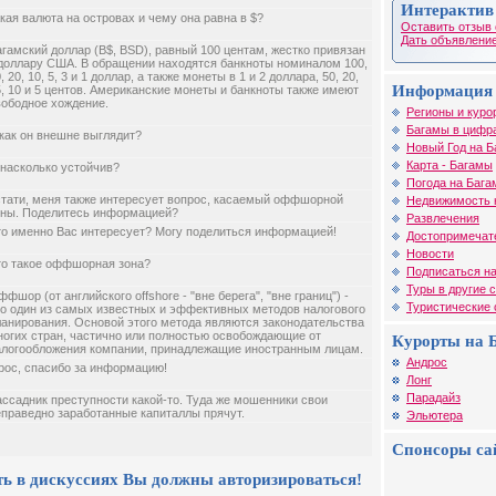
Интерактив
кая валюта на островах и чему она равна в $?
Оставить отзыв 
Дать объявление
гамский доллар (B$, BSD), равный 100 центам, жестко привязан
 доллару США. В обращении находятся банкноты номиналом 100,
, 20, 10, 5, 3 и 1 доллар, а также монеты в 1 и 2 доллара, 50, 20,
Информация 
, 10 и 5 центов. Американские монеты и банкноты также имеют
вободное хождение.
Регионы и куро
Багамы в цифр
 как он внешне выглядит?
Новый Год на Б
Карта - Багамы
 насколько устойчив?
Погода на Бага
стати, меня также интересует вопрос, касаемый оффшорной
Недвижимость 
оны. Поделитесь информацией?
Развлечения
то именно Вас интересует? Могу поделиться информацией!
Достопримечат
Новости
то такое оффшорная зона?
Подписаться на
Туры в другие 
фшор (от английского offshore - "вне берега", "вне границ") -
Туристические
то один из самых известных и эффективных методов налогового
ланирования. Основой этого метода являются законодательства
ногих стран, частично или полностью освобождающие от
Курорты на 
алогообложения компании, принадлежащие иностранным лицам.
Андрос
рос, спасибо за информацию!
Лонг
Парадайз
ассадник преступности какой-то. Туда же мошенники свои
еправедно заработанные капиталлы прячут.
Эльютера
Спонсоры са
ть в дискуссиях Вы должны авторизироваться!