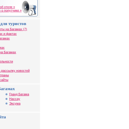
об отеле »
 о попутчике »
для туристов
рты на Багамах (7)
ах и фактах
агамах
мах
на Багамах
ельности
 рассылку новостей
страны
 сайты
Багамах
Гранд Багама
Нассау
Эксума
йта