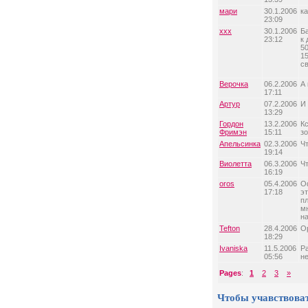
мари
30.1.2006
ка
23:09
xxx
30.1.2006
Ба
23:12
к
50
15
с
Верочка
06.2.2006
А
17:11
Артур
07.2.2006
И
13:29
Гордон
13.2.2006
К
Фримэн
15:11
з
Апельсинка
02.3.2006
Ч
19:14
Виолетта
06.3.2006
Ч
16:19
oros
05.4.2006
Оф
17:18
э
п
м
н
Tefton
28.4.2006
О
18:29
Ivaniska
11.5.2006
Р
05:56
н
Pages
:
1
2
3
»
Чтобы учавствова