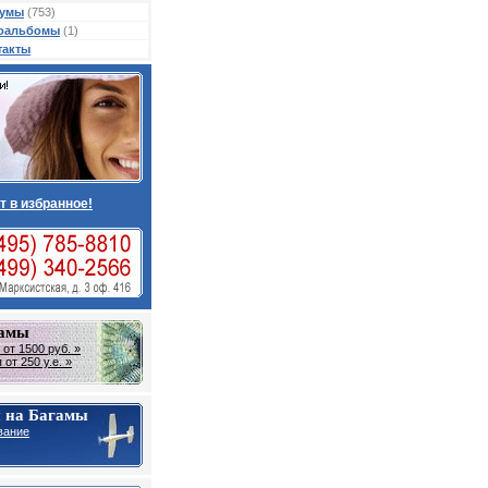
умы
(753)
оальбомы
(1)
такты
т в избранное!
гамы
от 1500 руб. »
от 250 у.е. »
 на Багамы
вание